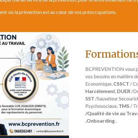
nir où la prévention est au cœur de vos préoccupations.
Formations
BCPREVENTION vous pro
vos besoins en matière de
Economique,
CSSCT
/ Co
Harcèlement
,
DUER
/Do
SST
/Sauveteur Secouriste 
Psychosociaux,
TMS
/ T
/Qualité de vie au Trav
,Onboarding .