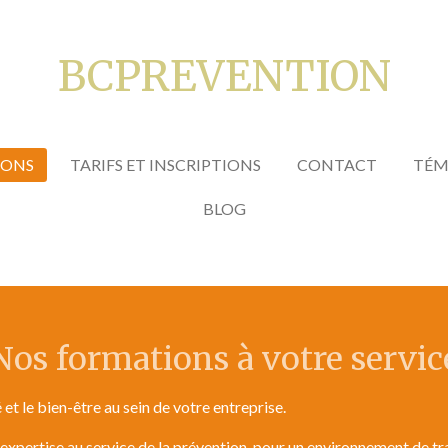
BCPREVENTION
IONS
TARIFS ET INSCRIPTIONS
CONTACT
TÉM
BLOG
Nos formations à votre servic
t le bien-être au sein de votre entreprise.
tise au service de la prévention, pour un environnement de travai