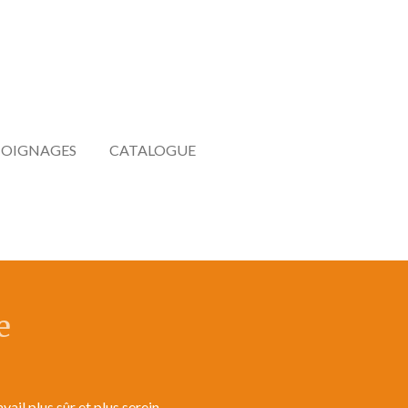
OIGNAGES
CATALOGUE
e
l plus sûr et plus serein.